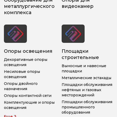
Оборудование для
Опоры для
металлургического
видеокамер
комплекса
Опоры освещения
Площадки
строительные
Декоративные опоры
освещения
Выносные и навесные
площадки
Несиловые опоры
освещения
Металлические эстакады
Опоры двойного
Площадки обслуживания
назначения
нефтяных и газовых
месторождений
Опоры контактной сети
Площадки обслуживания
Комплектующие и опоры
промышленного
освещения
оборудования
Еще 3