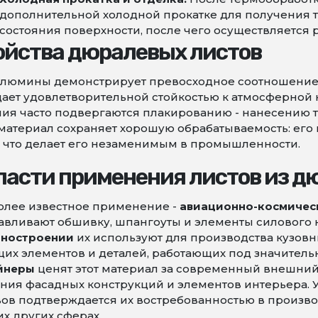
дополнительной холодной прокатке для получения 
состояния поверхности, после чего осуществляется ре
ойства дюралевых листов
люмины демонстрирует превосходное соотношение п
ает удовлетворительной стойкостью к атмосферной
ия часто подвергаются плакированию - нанесению т
материал сохраняет хорошую обрабатываемость: его 
, что делает его незаменимым в промышленности.
ласти применения листов из д
олее известное применение -
авиационно-космичес
авливают обшивку, шпангоуты и элементы силового н
ностроении
их используют для производства кузовн
их элементов и деталей, работающих под значител
йнеры
ценят этот материал за современный внешний
ния фасадных конструкций и элементов интерьера. 
ов подтверждается их востребованностью в произво
х других сферах.