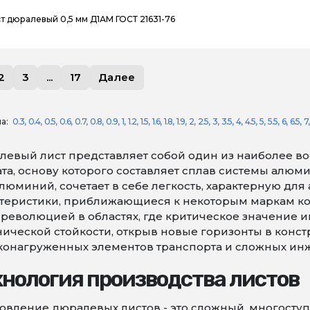
т дюралевый 0,5 мм Д1АМ ГОСТ 21631-76
2
3
...
17
Далее
а:
0.3
0.4
0.5
0.6
0.7
0.8
0.9
1
1.2
1.5
1.6
1.8
1.9
2
2.5
3
3.5
4
4.5
5
5.5
6
6.5
7
левый лист представляет собой один из наиболее в
та, основу которого составляет сплав системы алюми
юминий, сочетает в себе легкость, характерную дл
теристики, приближающиеся к некоторым маркам кон
 революцией в областях, где критическое значение 
ической стойкости, открыв новые горизонты в конст
конагруженных элементов транспорта и сложных ин
хнология производства листов
овление дюралевых листов - это сложный, многоступ