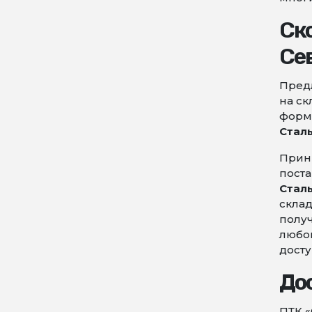
Ско
Се
Предл
на ск
форм 
Стал
Прин
поста
Стал
склад
получ
любой
досту
До
ПТК «