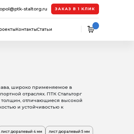
opol@ptk-staltorg.ru
ЗАКАЗ В 1 КЛИК
роекты
Контакты
Статьи
лава, широко применяемое в
ортной отраслях. ПТК Стальторг
 толщин, отличающиеся высокой
остью и устойчивостью к
лист дюралевый 4 мм
лист дюралевый 5 мм