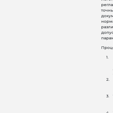
регла
точн
докум
норма
разли
допу
пара
Проце