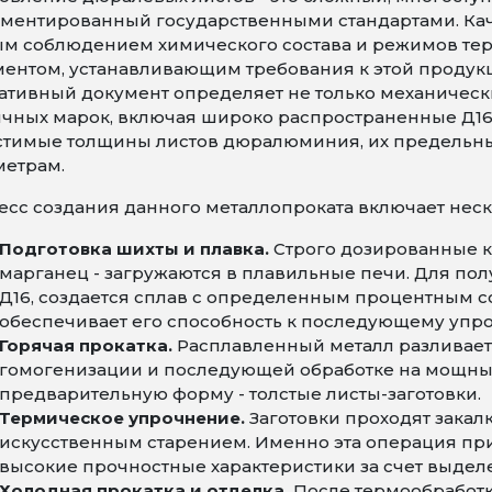
ментированный государственными стандартами. Кач
ым соблюдением химического состава и режимов те
ентом, устанавливающим требования к этой продукции
тивный документ определяет не только механически
чных марок, включая широко распространенные Д16 
стимые толщины листов дюралюминия, их предельны
метрам.
сс создания данного металлопроката включает неск
Подготовка шихты и плавка.
Строго дозированные к
марганец - загружаются в плавильные печи. Для по
Д16, создается сплав с определенным процентным с
обеспечивает его способность к последующему упр
Горячая прокатка.
Расплавленный металл разливаетс
гомогенизации и последующей обработке на мощных 
предварительную форму - толстые листы-заготовки.
Термическое упрочнение.
Заготовки проходят зака
искусственным старением. Именно эта операция пр
высокие прочностные характеристики за счет выдел
Холодная прокатка и отделка.
После термообработк