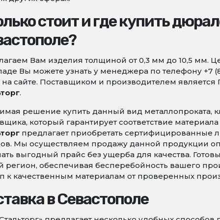
лько стоит и где купить дюра
вастополе?
агаем Вам изделия толщиной от 0,3 мм до 10,5 мм. 
ладе Вы можете узнать у менеджера по телефону +7 (
на сайте. Поставщиком и производителем является
ьторг
.
имая решение купить данный вид металлопроката, 
вщика, который гарантирует соответствие материала
ьторг
предлагает приобретать сертифицированные л
ов. Мы осуществляем продажу данной продукции оп
ать выгодный прайс без ущерба для качества. Готов
 регион, обеспечивая бесперебойность вашего произ
п к качественным материалам от проверенных прои
ставка в Севастополе
Стальторг» предлагает несколько удобных способов 