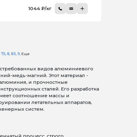
1044 ₽/кг
7.5
8
8.5
9
Еще
остребованных видов алюминиевого
ний-медь-магний. Этот материал -
я алюминия, и прочностные
струкционных сталей. Его разработка
имеет соотношение массы и
руировании летательных аппаратов,
женерных систем.
енчатый процесс, строго