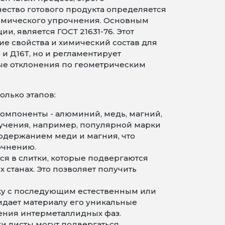
ество готового продукта определяется
рмического упрочнения. Основным
, является ГОСТ 21631-76. Этот
е свойства и химический состав для
и Д16Т, но и регламентирует
е отклонения по геометрическим
олько этапов:
омпоненты - алюминий, медь, магний,
лучения, например, популярной марки
одержанием меди и магния, что
очнению.
я в слитки, которые подвергаются
станах. Это позволяет получить
лку с последующим естественным или
идает материалу его уникальные
ения интерметаллидных фаз.
и листы могут подвергаться