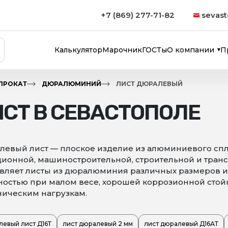
+7 (869) 277-71-82
sevast
Калькулятор
Марочник
ГОСТы
О компании
П
ПРОКАТ
ДЮРАЛЮМИНИЙ
ЛИСТ ДЮРАЛЕВЫЙ
СТ В СЕВАСТОПОЛЕ
левый лист — плоское изделие из алюминиевого сп
ионной, машиностроительной, строительной и трансп
авляет листы из дюралюминия различных размеров и
остью при малом весе, хорошей коррозионной стойк
ическим нагрузкам.
евый лист Д16Т
лист дюралевый 2 мм
лист дюралевый Д16АТ