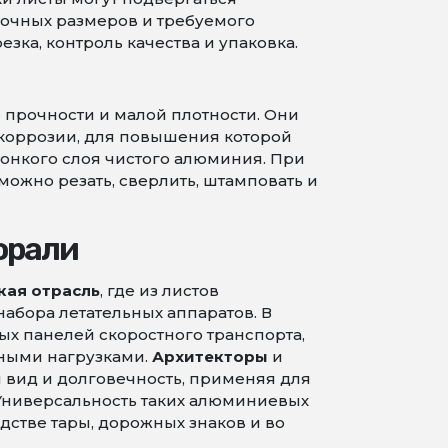
точных размеров и требуемого
зка, контроль качества и упаковка.
рочности и малой плотности. Они
 коррозии, для повышения которой
онкого слоя чистого алюминия. При
можно резать, сверлить, штамповать и
юрали
кая отрасль
, где из листов
абора летательных аппаратов. В
ых панелей скоростного транспорта,
ьными нагрузками.
Архитекторы
и
 вид и долговечность, применяя для
Универсальность таких алюминиевых
дстве тары, дорожных знаков и во