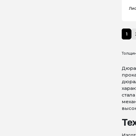
Лис
1
Толщин
Дюра
прока
дюрал
харак
стала
механ
высо
Те
Изгот