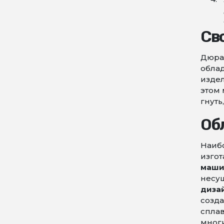
Св
Дюра
облад
издел
этом 
гнуть
Об
Наиб
изгот
маши
несущ
диза
созда
сплав
многи