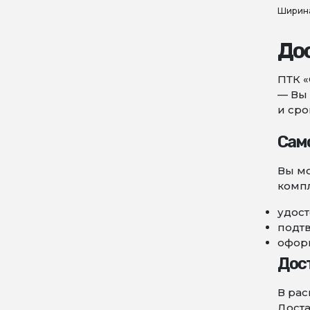
Ширина
До
ПТК «
— Вы 
и сро
Сам
Вы мо
компл
удост
подт
оформ
Дос
В рас
Доста