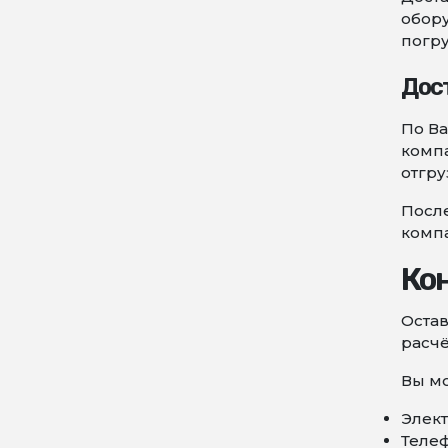
обору
погру
Дос
По В
компа
отгру
После
комп
Ко
Остав
расчё
Вы мо
Элект
Телеф