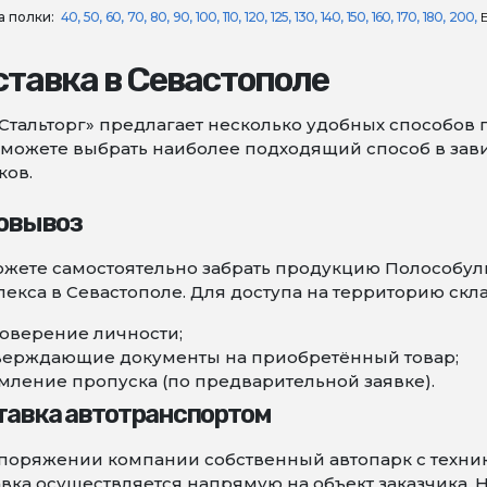
 полки:
40
50
60
70
80
90
100
110
120
125
130
140
150
160
170
180
200
ставка в Севастополе
Стальторг» предлагает несколько удобных способов 
можете выбрать наиболее подходящий способ в зави
ков.
овывоз
жете самостоятельно забрать продукцию Полособул
екса в Севастополе. Для доступа на территорию скл
оверение личности;
верждающие документы на приобретённый товар;
ление пропуска (по предварительной заявке).
тавка автотранспортом
поряжении компании собственный автопарк с техни
вка осуществляется напрямую на объект заказчика. 