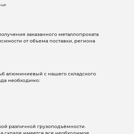
Еще
получения заказанного металлопроката
симости от объема поставки, региона
ьб алюминиевый с нашего складского
ада необходимо:
кой различной грузоподъёмности.
На складе имеется все необходимое