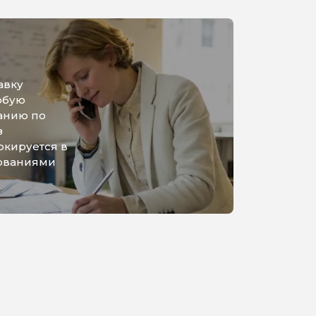
авку
юбую
анию по
з
ркируется в
бованиями